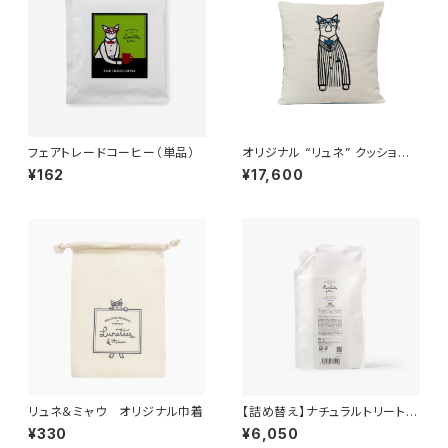
フェアトレードコーヒー（単品）
オリジナル “リュネ” クッション
BLUE
¥162
¥17,600
リュネ＆ミャウ オリジナル巾着
【詰め替え】ナチュラルトリートメ
ント
¥330
¥6,050