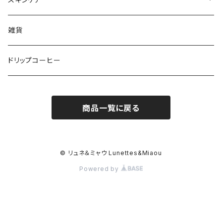
トリートメント
洗顔フォーム
雑貨
ボディウォッシュ
ドリップコーヒー
スキンクリーム
商品一覧に戻る
バーム
ハンドソープ
© リュネ＆ミャウ Lunettes&Miaou
Powered by