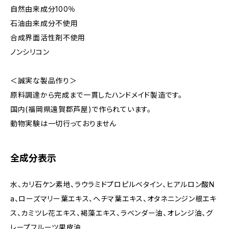
自然由来成分100％
石油由来成分不使用
合成界面活性剤不使用
ノンシリコン
＜誠実な製品作り＞
原料調達から完成まで一貫したハンドメイド製造です。
国内(福岡県遠賀郡芦屋)で作られています。
動物実験は一切行っておりません
全成分表示
水、カリ石ケン素地、ラウラミドプロピルベタイン、ヒアルロン酸N
a、ローズマリー葉エキス、ヘチマ葉エキス、オタネニンジン根エキ
ス、カミツレ花エキス、褐藻エキス、ラベンダー油、オレンジ油、グ
レープフルーツ果皮油