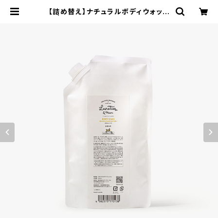
【詰め替え】ナチュラルボディウォッシ
ュ | リュネ＆ミャウ Lunettes&Mia
ou