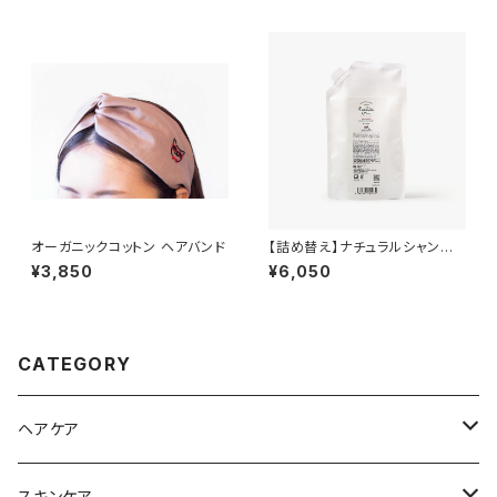
オーガニックコットン ヘアバンド
【詰め替え】ナチュラルシャンプ
ー（素髪に戻すシャンプー）
¥3,850
¥6,050
CATEGORY
ヘアケア
シャンプー
スキンケア